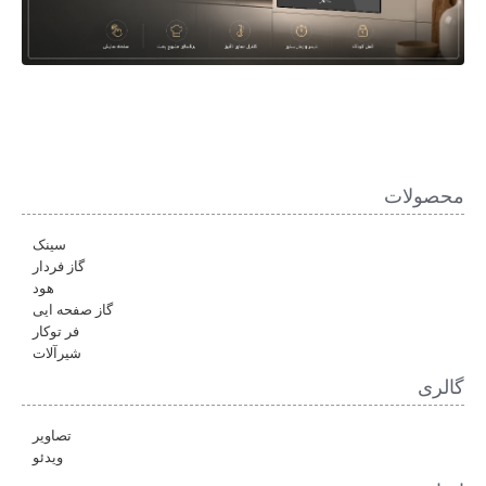
محصولات
سینک
گاز فردار
هود
گاز صفحه ایی
فر توکار
شیرآلات
گالری
تصاویر
ویدئو