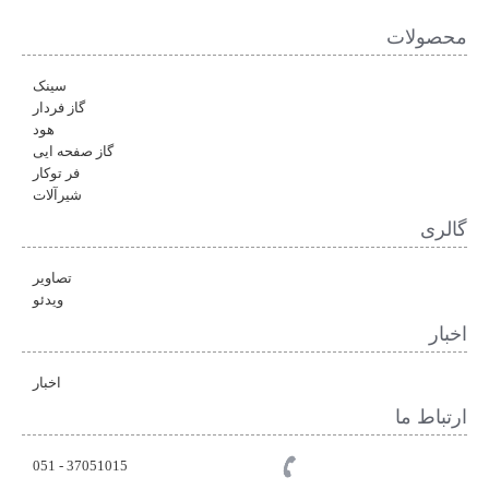
محصولات
سینک
گاز فردار
هود
گاز صفحه ایی
فر توکار
شیرآلات
گالری
تصاویر
ویدئو
اخبار
اخبار
ارتباط ما
37051015 - 051