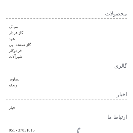
محصولات
سینک
گاز فردار
هود
گاز صفحه ایی
فر توکار
شیرآلات
گالری
تصاویر
ویدئو
اخبار
اخبار
ارتباط ما
37051015 - 051