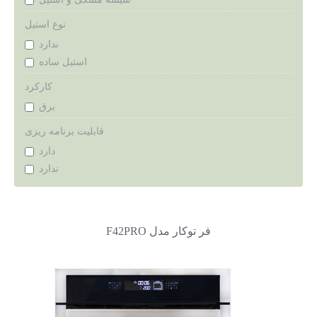
نوع استیل
ندارد
استیل ساده
کارکرد
برق
قابلیت برنامه ریزی
دارد
ندارد
فر توکار مدل F42PRO