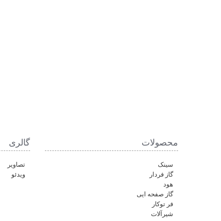
محصولات
گالری
سینک
تصاویر
گاز فردار
ویدئو
هود
گاز صفحه ایی
فر توکار
شیرآلات