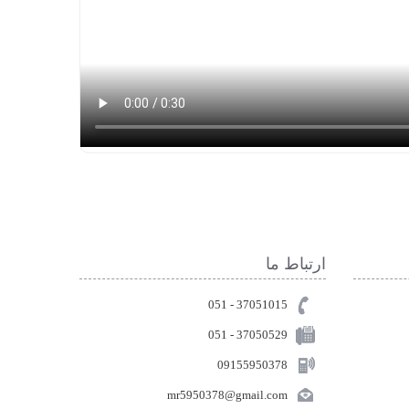
ارتباط ما
37051015 - 051
051 - 37050529
09155950378
mr5950378@gmail.com