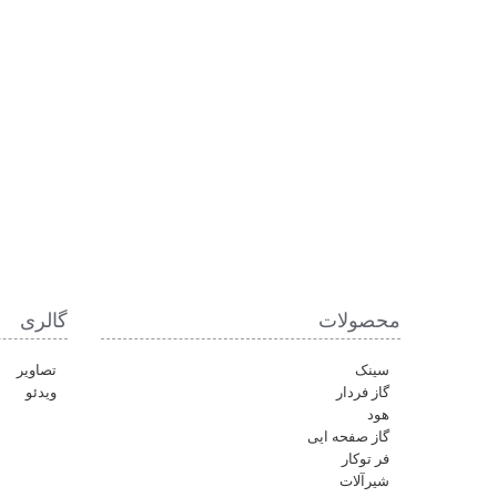
محصولات
گالری
سینک
تصاویر
گاز فردار
ویدئو
هود
گاز صفحه ایی
فر توکار
شیرآلات