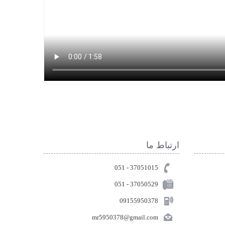
ارتباط ما
37051015 - 051
051 - 37050529
09155950378
mr5950378@gmail.com