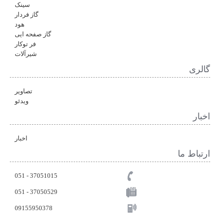
سینک
گاز فردار
هود
گاز صفحه ایی
فر توکار
شیرآلات
گالری
تصاویر
ویدئو
اخبار
اخبار
ارتباط ما
37051015 - 051
051 - 37050529
09155950378