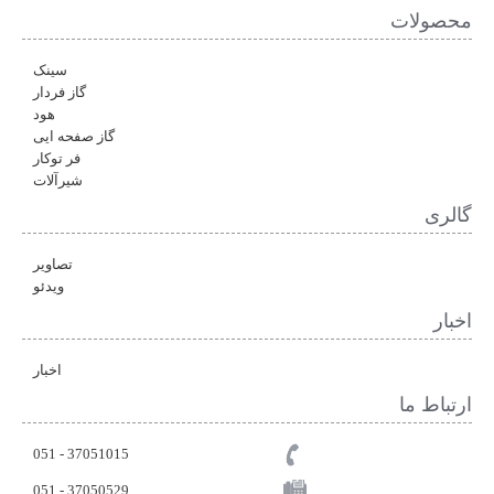
محصولات
سینک
گاز فردار
هود
گاز صفحه ایی
فر توکار
شیرآلات
گالری
تصاویر
ویدئو
اخبار
اخبار
ارتباط ما
37051015 - 051
051 - 37050529