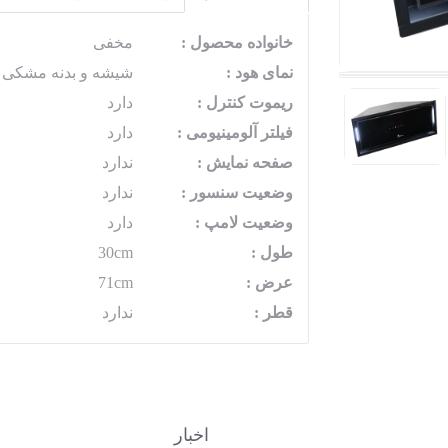
خانواده محصول :
مخفی
نمای هود :
شیشه و بدنه مشکی
ریموت کنترل :
دارد
فیلتر آلومینیومی :
دارد
صفحه نمایش :
ندارد
وضعیت سنسور :
ندارد
وضعیت لامپ :
دارد
طول :
30cm
عرض :
71cm
قطر :
ندارد
اخبار