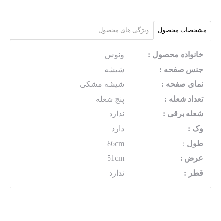
مشخصات محصول
ویژگی های محصول
خانواده محصول :
ونوس
جنس صفحه :
شیشه
نمای صفحه :
شیشه مشکی
تعداد شعله :
پنج شعله
شعله برقی :
ندارد
وک :
دارد
طول :
86cm
عرض :
51cm
قطر :
ندارد