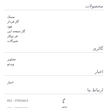
محصولات
سینک
گاز فردار
هود
گاز صفحه ایی
فر توکار
شیرآلات
گالری
تصاویر
ویدئو
اخبار
اخبار
ارتباط ما
37051015 - 051