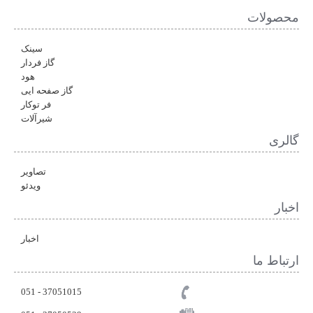
محصولات
سینک
گاز فردار
هود
گاز صفحه ایی
فر توکار
شیرآلات
گالری
تصاویر
ویدئو
اخبار
اخبار
ارتباط ما
37051015 - 051