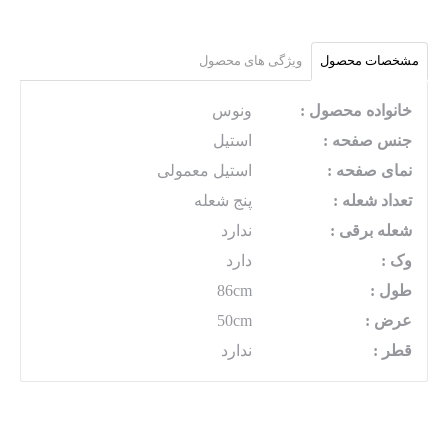
مشخصات محصول
ویژگی های محصول
خانواده محصول :
ونوس
جنس صفحه :
استیل
نمای صفحه :
استیل معمولی
تعداد شعله :
پنج شعله
شعله برقی :
ندارد
وک :
دارد
طول :
86cm
عرض :
50cm
قطر :
ندارد