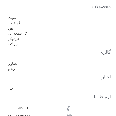
محصولات
سینک
گاز فردار
هود
گاز صفحه ایی
فر توکار
شیرآلات
گالری
تصاویر
ویدئو
اخبار
اخبار
ارتباط ما
37051015 - 051