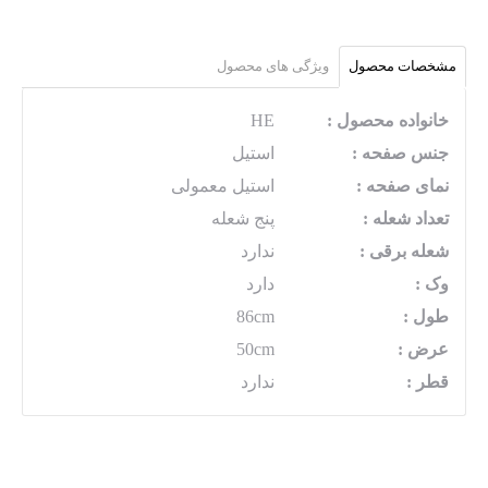
مشخصات محصول
ویژگی های محصول
خانواده محصول :
HE
جنس صفحه :
استیل
نمای صفحه :
استیل معمولی
تعداد شعله :
پنج شعله
شعله برقی :
ندارد
وک :
دارد
طول :
86cm
عرض :
50cm
قطر :
ندارد