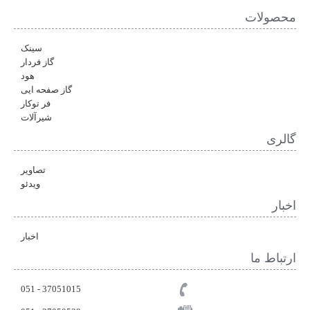
محصولات
سینک
گاز فردار
هود
گاز صفحه ایی
فر توکار
شیرآلات
گالری
تصاویر
ویدئو
اخبار
اخبار
ارتباط ما
37051015 - 051